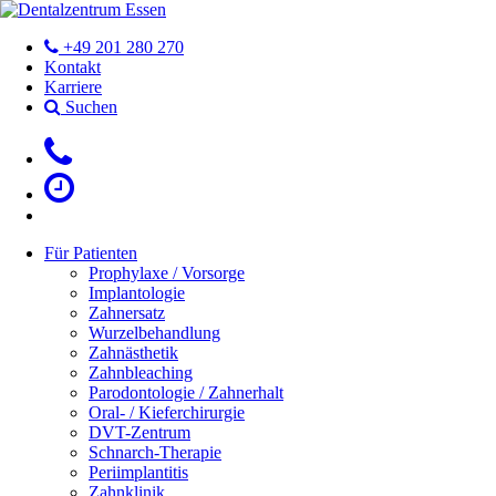
+49 201 280 270
Kontakt
Karriere
Suchen
Für Patienten
Prophylaxe / Vorsorge
Implantologie
Zahnersatz
Wurzelbehandlung
Zahnästhetik
Zahnbleaching
Parodontologie / Zahnerhalt
Oral- / Kieferchirurgie
DVT-Zentrum
Schnarch-Therapie
Periimplantitis
Zahnklinik