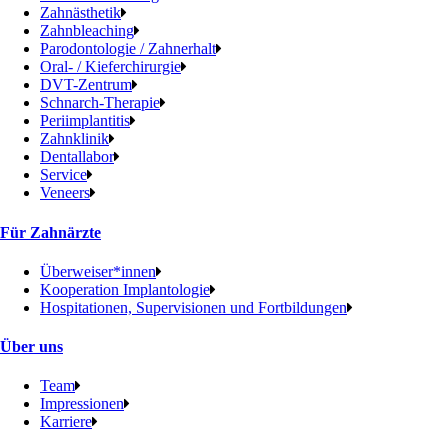
Zahnästhetik
Zahnbleaching
Parodontologie / Zahnerhalt
Oral- / Kieferchirurgie
DVT-Zentrum
Schnarch-Therapie
Periimplantitis
Zahnklinik
Dentallabor
Service
Veneers
Für Zahnärzte
Überweiser*innen
Kooperation Implantologie
Hospitationen, Supervisionen und Fortbildungen
Über uns
Team
Impressionen
Karriere