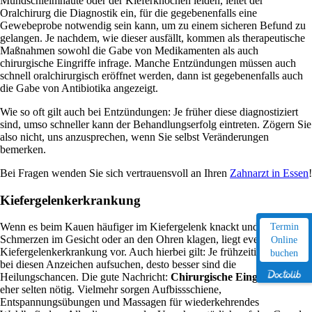
Mundschleimhäute oder der Kieferknochen leiden, leitet der
Oralchirurg die Diagnostik ein, für die gegebenenfalls eine
Gewebeprobe notwendig sein kann, um zu einem sicheren Befund zu
gelangen. Je nachdem, wie dieser ausfällt, kommen als therapeutische
Maßnahmen sowohl die Gabe von Medikamenten als auch
chirurgische Eingriffe infrage. Manche Entzündungen müssen auch
schnell oralchirurgisch eröffnet werden, dann ist gegebenenfalls auch
die Gabe von Antibiotika angezeigt.
Wie so oft gilt auch bei Entzündungen: Je früher diese diagnostiziert
sind, umso schneller kann der Behandlungserfolg eintreten. Zögern Sie
also nicht, uns anzusprechen, wenn Sie selbst Veränderungen
bemerken.
Bei Fragen wenden Sie sich vertrauensvoll an Ihren
Zahnarzt in Essen
!
Kiefergelenkerkrankung
Wenn es beim Kauen häufiger im Kiefergelenk knackt und Sie über
Termin
Schmerzen im Gesicht oder an den Ohren klagen, liegt eventuell eine
Online
Kiefergelenkerkrankung vor. Auch hierbei gilt: Je frühzeitiger Sie uns
buchen
bei diesen Anzeichen aufsuchen, desto besser sind die
Heilungschancen. Die gute Nachricht:
Chirurgische Eingriffe
sind
eher selten nötig. Vielmehr sorgen Aufbissschiene,
Entspannungsübungen und Massagen für wiederkehrendes