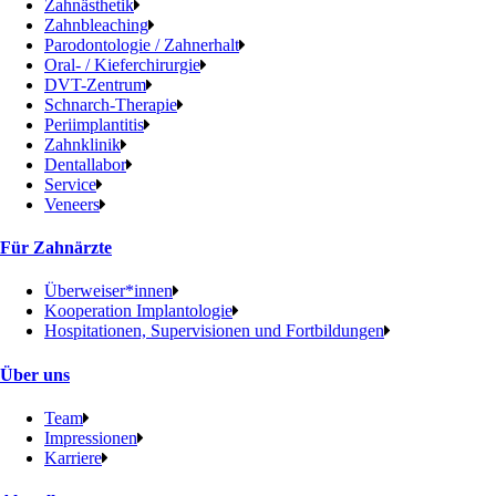
Zahnästhetik
Zahnbleaching
Parodontologie / Zahnerhalt
Oral- / Kieferchirurgie
DVT-Zentrum
Schnarch-Therapie
Periimplantitis
Zahnklinik
Dentallabor
Service
Veneers
Für Zahnärzte
Überweiser*innen
Kooperation Implantologie
Hospitationen, Supervisionen und Fortbildungen
Über uns
Team
Impressionen
Karriere