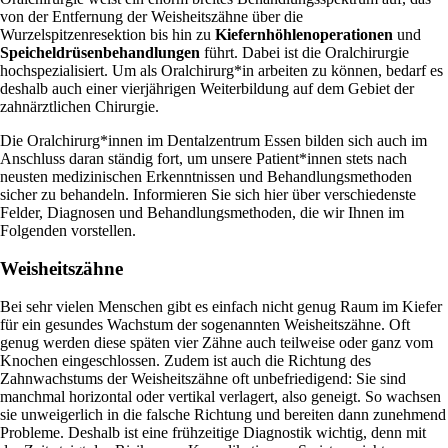
von der Entfernung der Weisheitszähne über die
Wurzelspitzenresektion bis hin zu
Kiefernhöhlenoperationen
und
Speicheldrüsenbehandlungen
führt. Dabei ist die Oralchirurgie
hochspezialisiert. Um als Oralchirurg*in arbeiten zu können, bedarf es
deshalb auch einer vierjährigen Weiterbildung auf dem Gebiet der
zahnärztlichen Chirurgie.
Die Oralchirurg*innen im Dentalzentrum Essen bilden sich auch im
Anschluss daran ständig fort, um unsere Patient*innen stets nach
neusten medizinischen Erkenntnissen und Behandlungsmethoden
sicher zu behandeln. Informieren Sie sich hier über verschiedenste
Felder, Diagnosen und Behandlungsmethoden, die wir Ihnen im
Folgenden vorstellen.
Weisheitszähne
Bei sehr vielen Menschen gibt es einfach nicht genug Raum im Kiefer
für ein gesundes Wachstum der sogenannten Weisheitszähne. Oft
genug werden diese späten vier Zähne auch teilweise oder ganz vom
Knochen eingeschlossen. Zudem ist auch die Richtung des
Zahnwachstums der Weisheitszähne oft unbefriedigend: Sie sind
manchmal horizontal oder vertikal verlagert, also geneigt. So wachsen
sie unweigerlich in die falsche Richtung und bereiten dann zunehmend
Probleme. Deshalb ist eine frühzeitige Diagnostik wichtig, denn mit