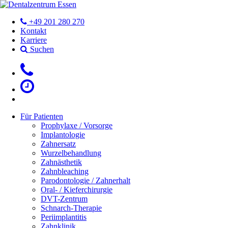
+49 201 280 270
Kontakt
Karriere
Suchen
Für Patienten
Prophylaxe / Vorsorge
Implantologie
Zahnersatz
Wurzelbehandlung
Zahnästhetik
Zahnbleaching
Parodontologie / Zahnerhalt
Oral- / Kieferchirurgie
DVT-Zentrum
Schnarch-Therapie
Periimplantitis
Zahnklinik