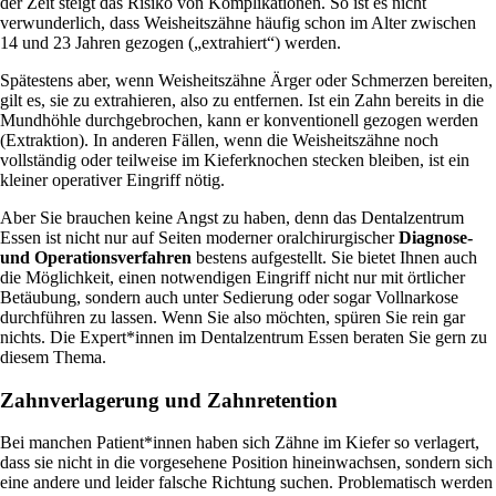
der Zeit steigt das Risiko von Komplikationen. So ist es nicht
verwunderlich, dass Weisheitszähne häufig schon im Alter zwischen
14 und 23 Jahren gezogen („extrahiert“) werden.
Spätestens aber, wenn Weisheitszähne Ärger oder Schmerzen bereiten,
gilt es, sie zu extrahieren, also zu entfernen. Ist ein Zahn bereits in die
Mundhöhle durchgebrochen, kann er konventionell gezogen werden
(Extraktion). In anderen Fällen, wenn die Weisheitszähne noch
vollständig oder teilweise im Kieferknochen stecken bleiben, ist ein
kleiner operativer Eingriff nötig.
Aber Sie brauchen keine Angst zu haben, denn das Dentalzentrum
Essen ist nicht nur auf Seiten moderner oralchirurgischer
Diagnose-
und Operationsverfahren
bestens aufgestellt. Sie bietet Ihnen auch
die Möglichkeit, einen notwendigen Eingriff nicht nur mit örtlicher
Betäubung, sondern auch unter Sedierung oder sogar Vollnarkose
durchführen zu lassen. Wenn Sie also möchten, spüren Sie rein gar
nichts. Die Expert*innen im Dentalzentrum Essen beraten Sie gern zu
diesem Thema.
Zahnverlagerung und Zahnretention
Bei manchen Patient*innen haben sich Zähne im Kiefer so verlagert,
dass sie nicht in die vorgesehene Position hineinwachsen, sondern sich
eine andere und leider falsche Richtung suchen. Problematisch werden