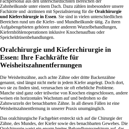
Fachpersonal aus den unterschiedlichsten Bereichen der
Zahnheilkunde unter einem Dach. Dazu zählen insbesondere unsere
Fachärzte und -ärztinnen mit Spezialisierung für die
Oralchirurgie
und Kieferchirurgie in Essen
. Sie sind in vielen unterschiedlichen
Bereichen rund um die Kiefer- und Mundheilkunde tätig. Zu ihren
Aufgabengebieten gehören unter anderem Wurzelbehandlungen,
Kiefernhöhlenoperationen inklusive Knochenaufbau oder
Speicheldrüsenbehandlungen.
Oralchirurgie und Kieferchirurgie in
Essen: Ihre Fachkräfte für
Weisheitszahnentfernungen
Die Weisheitszähne, auch achte Zähne oder dritte Backenzähne
genannt, sind längst nicht mehr in jedem Kiefer angelegt. Doch dort,
wo sie zu finden sind, verursachen sie oft erhebliche Probleme.
Manche sind ganz oder teilweise von Knochen eingeschlossen, andere
weisen ein horizontales Wachstum auf und bedrohen so die
Zahnwurzeln der benachbarten Zähne. In all diesen Fällen ist eine
Weisheitszahnentfernung in unserer Praxis unumgänglich.
Das oralchirurgische Fachgebiet erstreckt sich auf die Chirurgie der
Zähne, des Mundes, der Kiefer sowie des benachbarten Gewebes. Die
Oralchirurgie weist ein enorm breites Behandlungsspektrum auf, das