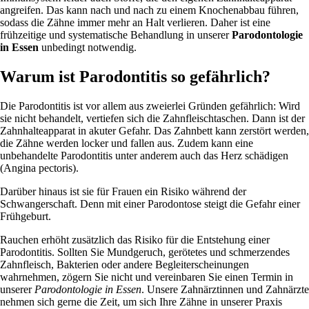
angreifen. Das kann nach und nach zu einem Knochenabbau führen,
sodass die Zähne immer mehr an Halt verlieren. Daher ist eine
frühzeitige und systematische Behandlung in unserer
Parodontologie
in Essen
unbedingt notwendig.
Warum ist Parodontitis so gefährlich?
Die Parodontitis ist vor allem aus zweierlei Gründen gefährlich: Wird
sie nicht behandelt, vertiefen sich die Zahnfleischtaschen. Dann ist der
Zahnhalteapparat in akuter Gefahr. Das Zahnbett kann zerstört werden,
die Zähne werden locker und fallen aus. Zudem kann eine
unbehandelte Parodontitis unter anderem auch das Herz schädigen
(Angina pectoris).
Darüber hinaus ist sie für Frauen ein Risiko während der
Schwangerschaft. Denn mit einer Parodontose steigt die Gefahr einer
Frühgeburt.
Rauchen erhöht zusätzlich das Risiko für die Entstehung einer
Parodontitis. Sollten Sie Mundgeruch, gerötetes und schmerzendes
Zahnfleisch, Bakterien oder andere Begleiterscheinungen
wahrnehmen, zögern Sie nicht und vereinbaren Sie einen Termin in
unserer
Parodontologie in Essen
. Unsere Zahnärztinnen und Zahnärzte
nehmen sich gerne die Zeit, um sich Ihre Zähne in unserer Praxis