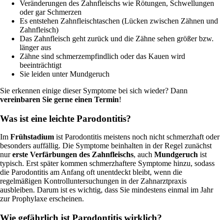
Veränderungen des Zahnfleischs wie Rötungen, Schwellungen
oder gar Schmerzen
Es entstehen Zahnfleischtaschen (Lücken zwischen Zähnen und
Zahnfleisch)
Das Zahnfleisch geht zurück und die Zähne sehen größer bzw.
länger aus
Zähne sind schmerzempfindlich oder das Kauen wird
beeinträchtigt
Sie leiden unter Mundgeruch
Sie erkennen einige dieser Symptome bei sich wieder? Dann
vereinbaren Sie gerne einen Termin
!
Was ist eine leichte Parodontitis?
Im
Frühstadium
ist Parodontitis meistens noch nicht schmerzhaft oder
besonders auffällig. Die Symptome beinhalten in der Regel zunächst
nur
erste Verfärbungen des Zahnfleischs
, auch
Mundgeruch
ist
typisch. Erst später kommen schmerzhaftere Symptome hinzu, sodass
die Parodontitis am Anfang oft unentdeckt bleibt, wenn die
regelmäßigen Kontrolluntersuchungen in der Zahnarztpraxis
ausbleiben. Darum ist es wichtig, dass Sie mindestens einmal im Jahr
zur Prophylaxe erscheinen.
Wie gefährlich ist Parodontitis wirklich?