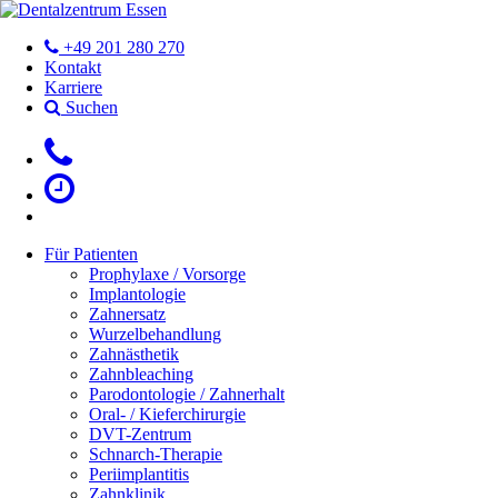
+49 201 280 270
Kontakt
Karriere
Suchen
Für Patienten
Prophylaxe / Vorsorge
Implantologie
Zahnersatz
Wurzelbehandlung
Zahnästhetik
Zahnbleaching
Parodontologie / Zahnerhalt
Oral- / Kieferchirurgie
DVT-Zentrum
Schnarch-Therapie
Periimplantitis
Zahnklinik