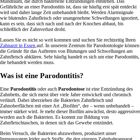
Mundraum, die durch bakterielle Entzündungen entstehen. Das
Gefährliche an einer Parodontitis ist, dass sie häufig erst spät entdeckt
wird und daher lange Zeit unbehandelt bleibt. Werden Alarmsignale
wie blutendes Zahnfleisch oder unangenehme Schwellungen ignoriert,
kann es sein, dass sich nach und nach der Knochen abbaut, bis
schließlich der Zahnverlust droht.
Lassen Sie es nicht so weit kommen und suchen Sie rechtzeitig Ihren
Zahnarzt in Essen
auf. In unserem Zentrum für Parodontologie können
die Gründe für das Auftreten von Blutungen und Schwellungen am
Zahnfleisch abklären. Sehr häufig handelt es sich um eine Parodontitis,
die behandelt werden muss.
Was ist eine Parodontitis?
Eine
Parodontitis
oder auch
Parodontose
ist eine Entzündung des
Zahnbetts, die sich meist über viele Jahre entwickelt und chronisch
verläuft. Dabei überziehen die Bakterien Zahnfleisch und
Zahnoberflächen mit einer Art „Biofilm“, der – wenn unbehandelt –
immer stärker wird. Je mehr dieser Biofilm anwächst, desto aggressiver
werden auch die Bakterien. Es kommt zur Bildung von
Zahnfleischtaschen, in denen sich das Gewebe entzündet.
Beim Versuch, die Bakterien abzuwehren, produziert unser
Immunsystem leider auch Stoffe, die den eigenen Zahnhalteapparat