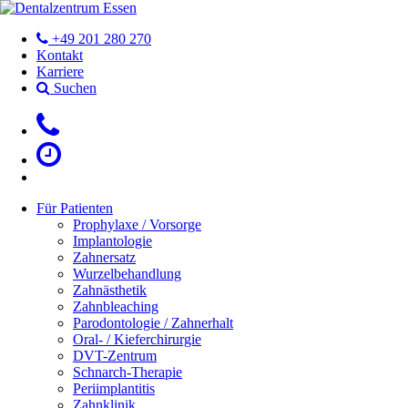
+49 201 280 270
Kontakt
Karriere
Suchen
Für Patienten
Prophylaxe / Vorsorge
Implantologie
Zahnersatz
Wurzelbehandlung
Zahnästhetik
Zahnbleaching
Parodontologie / Zahnerhalt
Oral- / Kieferchirurgie
DVT-Zentrum
Schnarch-Therapie
Periimplantitis
Zahnklinik