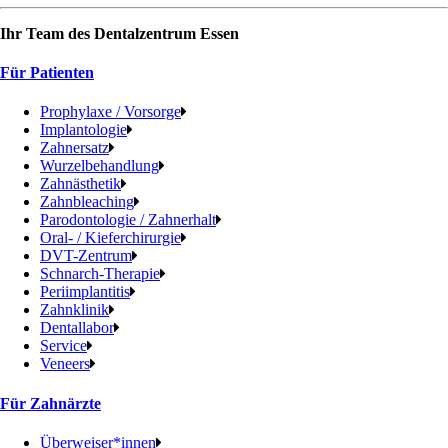
Ihr Team des
Dentalzentrum Essen
Für Patienten
Prophylaxe / Vorsorge
Implantologie
Zahnersatz
Wurzelbehandlung
Zahnästhetik
Zahnbleaching
Parodontologie / Zahnerhalt
Oral- / Kieferchirurgie
DVT-Zentrum
Schnarch-Therapie
Periimplantitis
Zahnklinik
Dentallabor
Service
Veneers
Für Zahnärzte
Überweiser*innen