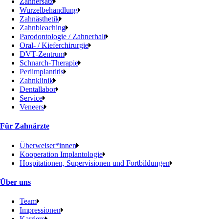
Zahnersatz
Wurzelbehandlung
Zahnästhetik
Zahnbleaching
Parodontologie / Zahnerhalt
Oral- / Kieferchirurgie
DVT-Zentrum
Schnarch-Therapie
Periimplantitis
Zahnklinik
Dentallabor
Service
Veneers
Für Zahnärzte
Überweiser*innen
Kooperation Implantologie
Hospitationen, Supervisionen und Fortbildungen
Über uns
Team
Impressionen
Karriere