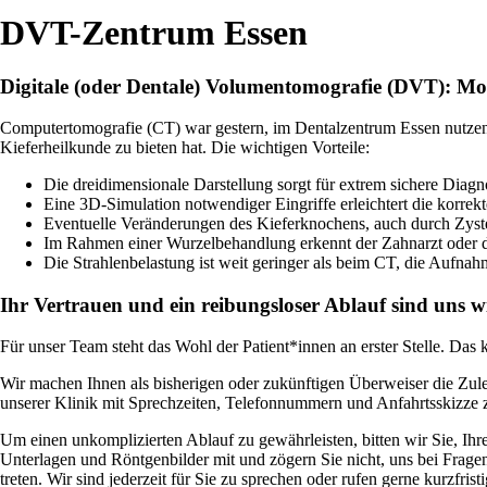
DVT-Zentrum Essen
Digitale (oder Dentale) Volumentomografie (DVT): Mo
Computertomografie (CT) war gestern, im Dentalzentrum Essen nutzen 
Kieferheilkunde zu bieten hat. Die wichtigen Vorteile:
Die dreidimensionale Darstellung sorgt für extrem sichere Diag
Eine 3D-Simulation notwendiger Eingriffe erleichtert die korrek
Eventuelle Veränderungen des Kieferknochens, auch durch Zyste
Im Rahmen einer Wurzelbehandlung erkennt der Zahnarzt oder d
Die Strahlenbelastung ist weit geringer als beim CT, die Aufna
Ihr Vertrauen und ein reibungsloser Ablauf sind uns w
Für unser Team steht das Wohl der Patient*innen an erster Stelle. Da
Wir machen Ihnen als bisherigen oder zukünftigen Überweiser die Zule
unserer Klinik mit Sprechzeiten, Telefonnummern und Anfahrtsskizze 
Um einen unkomplizierten Ablauf zu gewährleisten, bitten wir Sie, Ih
Unterlagen und Röntgenbilder mit und zögern Sie nicht, uns bei Frage
treten. Wir sind jederzeit für Sie zu sprechen oder rufen gerne kurzfri