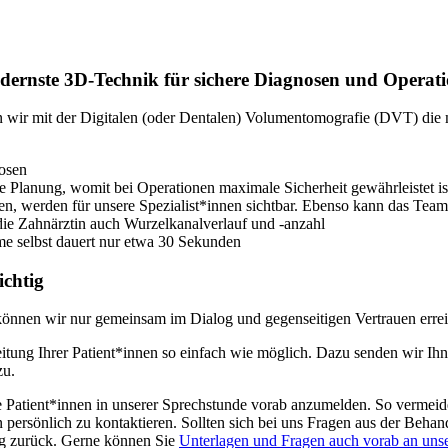
dernste 3D-Technik für sichere Diagnosen und Operat
wir mit der Digitalen (oder Dentalen) Volumentomografie (DVT) die m
nosen
te Planung, womit bei Operationen maximale Sicherheit gewährleistet is
n, werden für unsere Spezialist*innen sichtbar. Ebenso kann das Team
ie Zahnärztin auch Wurzelkanalverlauf und -anzahl
hme selbst dauert nur etwa 30 Sekunden
ichtig
s können wir nur gemeinsam im Dialog und gegenseitigen Vertrauen erre
itung Ihrer Patient*innen so einfach wie möglich. Dazu senden wir Ih
zu.
re Patient*innen in unserer Sprechstunde vorab anzumelden. So vermeid
n persönlich zu kontaktieren. Sollten sich bei uns Fragen aus der Be
stig zurück. Gerne können Sie
Unterlagen und Fragen auch vorab an unse