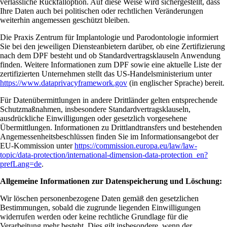
verlässliche Rückfalloption. Auf diese Weise wird sichergestellt, dass
Ihre Daten auch bei politischen oder rechtlichen Veränderungen
weiterhin angemessen geschützt bleiben.
Die Praxis Zentrum für Implantologie und Parodontologie informiert
Sie bei den jeweiligen Diensteanbietern darüber, ob eine Zertifizierung
nach dem DPF besteht und ob Standardvertragsklauseln Anwendung
finden. Weitere Informationen zum DPF sowie eine aktuelle Liste der
zertifizierten Unternehmen stellt das US-Handelsministerium unter
https://www.dataprivacyframework.gov
(in englischer Sprache) bereit.
Für Datenübermittlungen in andere Drittländer gelten entsprechende
Schutzmaßnahmen, insbesondere Standardvertragsklauseln,
ausdrückliche Einwilligungen oder gesetzlich vorgesehene
Übermittlungen. Informationen zu Drittlandtransfers und bestehenden
Angemessenheitsbeschlüssen finden Sie im Informationsangebot der
EU-Kommission unter
https://commission.europa.eu/law/law-
topic/data-protection/international-dimension-data-protection_en?
prefLang=de
.
Allgemeine Informationen zur Datenspeicherung und Löschung:
Wir löschen personenbezogene Daten gemäß den gesetzlichen
Bestimmungen, sobald die zugrunde liegenden Einwilligungen
widerrufen werden oder keine rechtliche Grundlage für die
Verarbeitung mehr besteht. Dies gilt insbesondere, wenn der