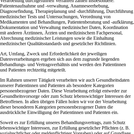
Verarbeitung durchgeführten Verfahren zählen insbesondere:
Patientenaufnahme und -verwaltung, Anamneseerhebung,
Diagnosefindung, Therapieplanung und -durchführung, Durchführung
medizinischer Tests und Untersuchungen, Verordnung von
Medikamenten und Behandlungen, Patientenberatung und -aufklärung,
Dokumentation und Verwaltung medizinischer Daten, Koordination
mit anderen Ärztinnen, Ärzten und medizinischem Fachpersonal,
Abrechnung medizinischer Leistungen sowie die Einhaltung
medizinischer Qualitätsstandards und gesetzlicher Richtlinien.
Art, Umfang, Zweck und Erforderlichkeit der jeweiligen
Datenverarbeitungen ergeben sich aus dem zugrunde liegenden
Behandlungs- und Vertragsverhältnis und werden den Patientinnen
und Patienten rechtzeitig mitgeteilt.
Im Rahmen unserer Tätigkeit verarbeiten wir auch Gesundheitsdaten
unserer Patientinnen und Patienten als besondere Kategorien
personenbezogener Daten. Diese Verarbeitung erfolgt entweder zur
Gesundheitsvorsorge oder zum Schutz lebenswichtiger Interessen der
Betroffenen. In allen übrigen Fällen holen wir vor der Verarbeitung
dieser besonderen Kategorien personenbezogener Daten die
ausdrückliche Einwilligung der Patientinnen und Patienten ein.
Soweit es zur Erfüllung unseres Behandlungsvertrags, zum Schutz
lebenswichtiger Interessen, zur Erfüllung gesetzlicher Pflichten (z. B.
sozialrechtlicher oder meldepflichtiger Vorgaben) oder auf Grundlage