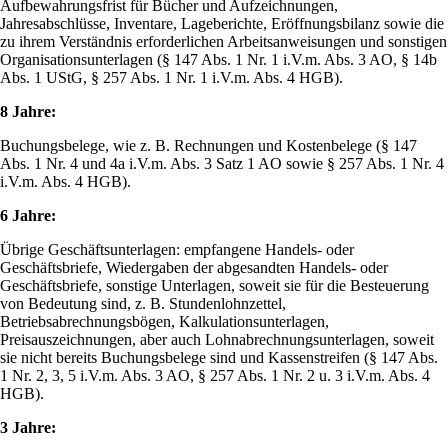
Aufbewahrungsfrist für Bücher und Aufzeichnungen,
Jahresabschlüsse, Inventare, Lageberichte, Eröffnungsbilanz sowie die
zu ihrem Verständnis erforderlichen Arbeitsanweisungen und sonstigen
Organisationsunterlagen (§ 147 Abs. 1 Nr. 1 i.V.m. Abs. 3 AO, § 14b
Abs. 1 UStG, § 257 Abs. 1 Nr. 1 i.V.m. Abs. 4 HGB).
8 Jahre:
Buchungsbelege, wie z. B. Rechnungen und Kostenbelege (§ 147
Abs. 1 Nr. 4 und 4a i.V.m. Abs. 3 Satz 1 AO sowie § 257 Abs. 1 Nr. 4
i.V.m. Abs. 4 HGB).
6 Jahre:
Übrige Geschäftsunterlagen: empfangene Handels- oder
Geschäftsbriefe, Wiedergaben der abgesandten Handels- oder
Geschäftsbriefe, sonstige Unterlagen, soweit sie für die Besteuerung
von Bedeutung sind, z. B. Stundenlohnzettel,
Betriebsabrechnungsbögen, Kalkulationsunterlagen,
Preisauszeichnungen, aber auch Lohnabrechnungsunterlagen, soweit
sie nicht bereits Buchungsbelege sind und Kassenstreifen (§ 147 Abs.
1 Nr. 2, 3, 5 i.V.m. Abs. 3 AO, § 257 Abs. 1 Nr. 2 u. 3 i.V.m. Abs. 4
HGB).
3 Jahre: