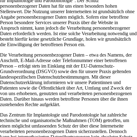
für Implantologie und Parodontologie“. Der Schutz
personenbezogener Daten hat für uns einen besonders hohen
Stellenwert. Die Nutzung unserer Internetseiten ist grundsätzlich ohne
Angabe personenbezogener Daten möglich. Sofern eine betroffene
Person besondere Services unserer Praxis über die Website in
Anspruch nimmt, kann jedoch die Verarbeitung personenbezogener
Daten erforderlich werden. Ist eine solche Verarbeitung notwendig und
besteht hierfür keine gesetzliche Grundlage, holen wir grundsätzlich
die Einwilligung der betroffenen Person ein.
Die Verarbeitung personenbezogener Daten – etwa des Namens, der
Anschrift, E‑Mail‑Adresse oder Telefonnummer einer betroffenen
Person – erfolgt stets im Einklang mit der EU-Datenschutz-
Grundverordnung (DSGVO) sowie den für unsere Praxis geltenden
landesspezifischen Datenschutzbestimmungen. Mit dieser
Datenschutzerklärung informieren wir unsere Patientinnen und
Patienten sowie die Öffentlichkeit über Art, Umfang und Zweck der
von uns erhobenen, genutzten und verarbeiteten personenbezogenen
Daten. Darüber hinaus werden betroffene Personen über die ihnen
zustehenden Rechte aufgeklärt.
Das Zentrum für Implantologie und Parodontologie hat zahlreiche
technische und organisatorische Maßnahmen (TOM) getroffen, um
einen möglichst umfassenden Schutz der über diese Internetseite
verarbeiteten personenbezogenen Daten sicherzustellen. Dennoch
kann bei internetbasierten Datenübertragungen kein absoluter Schutz