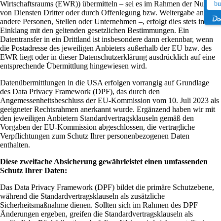
Wirtschaftsraums (EWR)) übermitteln – sei es im Rahmen der Nutzung
bu
von Diensten Dritter oder durch Offenlegung bzw. Weitergabe an
andere Personen, Stellen oder Unternehmen –, erfolgt dies stets im
Einklang mit den geltenden gesetzlichen Bestimmungen. Ein
Datentransfer in ein Drittland ist insbesondere dann erkennbar, wenn
die Postadresse des jeweiligen Anbieters außerhalb der EU bzw. des
EWR liegt oder in dieser Datenschutzerklärung ausdrücklich auf eine
entsprechende Übermittlung hingewiesen wird.
Datenübermittlungen in die USA erfolgen vorrangig auf Grundlage
des Data Privacy Framework (DPF), das durch den
Angemessenheitsbeschluss der EU-Kommission vom 10. Juli 2023 als
geeigneter Rechtsrahmen anerkannt wurde. Ergänzend haben wir mit
den jeweiligen Anbietern Standardvertragsklauseln gemäß den
Vorgaben der EU-Kommission abgeschlossen, die vertragliche
Verpflichtungen zum Schutz Ihrer personenbezogenen Daten
enthalten.
Diese zweifache Absicherung gewährleistet einen umfassenden
Schutz Ihrer Daten:
Das Data Privacy Framework (DPF) bildet die primäre Schutzebene,
während die Standardvertragsklauseln als zusätzliche
Sicherheitsmaßnahme dienen. Sollten sich im Rahmen des DPF
Änderungen ergeben, greifen die Standardvertragsklauseln als