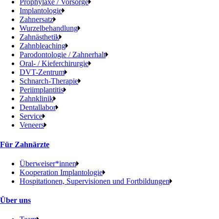
Prophylaxe / Vorsorge
Implantologie
Zahnersatz
Wurzelbehandlung
Zahnästhetik
Zahnbleaching
Parodontologie / Zahnerhalt
Oral- / Kieferchirurgie
DVT-Zentrum
Schnarch-Therapie
Periimplantitis
Zahnklinik
Dentallabor
Service
Veneers
Für Zahnärzte
Überweiser*innen
Kooperation Implantologie
Hospitationen, Supervisionen und Fortbildungen
Über uns