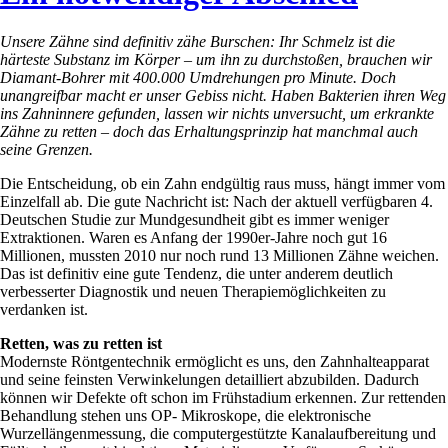
Unsere Zähne sind definitiv zähe Burschen: Ihr Schmelz ist die
härteste Substanz im Körper – um ihn zu durchstoßen, brauchen wir
Diamant-Bohrer mit 400.000 Umdrehungen pro Minute. Doch
unangreifbar macht er unser Gebiss nicht. Haben Bakterien ihren Weg
ins Zahninnere gefunden, lassen wir nichts unversucht, um erkrankte
Zähne zu retten – doch das Erhaltungsprinzip hat manchmal auch
seine Grenzen.
Die Entscheidung, ob ein Zahn endgültig raus muss, hängt immer vom
Einzelfall ab. Die gute Nachricht ist: Nach der aktuell verfügbaren 4.
Deutschen Studie zur Mundgesundheit gibt es immer weniger
Extraktionen. Waren es Anfang der 1990er-Jahre noch gut 16
Millionen, mussten 2010 nur noch rund 13 Millionen Zähne weichen.
Das ist definitiv eine gute Tendenz, die unter anderem deutlich
verbesserter Diagnostik und neuen Therapiemöglichkeiten zu
verdanken ist.
Retten, was zu retten ist
Modernste Röntgentechnik ermöglicht es uns, den Zahnhalteapparat
und seine feinsten Verwinkelungen detailliert abzubilden. Dadurch
können wir Defekte oft schon im Frühstadium erkennen. Zur rettenden
Behandlung stehen uns OP- Mikroskope, die elektronische
Wurzellängenmessung, die computergestützte Kanalaufbereitung und