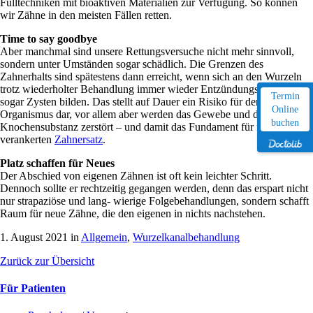
Fülltechniken mit bioaktiven Materialien zur Verfügung. So können
wir Zähne in den meisten Fällen retten.
Time to say goodbye
Aber manchmal sind unsere Rettungsversuche nicht mehr sinnvoll,
sondern unter Umständen sogar schädlich. Die Grenzen des
Zahnerhalts sind spätestens dann erreicht, wenn sich an den Wurzeln
trotz wiederholter Behandlung immer wieder Entzündungsherde oder
Termin
sogar Zysten bilden. Das stellt auf Dauer ein Risiko für den gesamten
Online
Organismus dar, vor allem aber werden das Gewebe und die
buchen
Knochensubstanz zerstört – und damit das Fundament für fest
verankerten
Zahnersatz
.
Platz schaffen für Neues
Der Abschied von eigenen Zähnen ist oft kein leichter Schritt.
Dennoch sollte er rechtzeitig gegangen werden, denn das erspart nicht
nur strapaziöse und lang- wierige Folgebehandlungen, sondern schafft
Raum für neue Zähne, die den eigenen in nichts nachstehen.
1. August 2021 in
Allgemein
,
Wurzelkanalbehandlung
Zurück zur Übersicht
Für Patienten