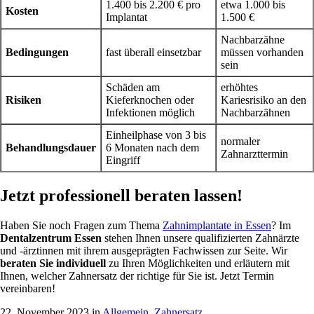
1.400 bis 2.200 € pro
etwa 1.000 bis
Kosten
Implantat
1.500 €
Nachbarzähne
Bedingungen
fast überall einsetzbar
müssen vorhanden
sein
Schäden am
erhöhtes
Risiken
Kieferknochen oder
Kariesrisiko an den
Infektionen möglich
Nachbarzähnen
Einheilphase von 3 bis
normaler
Behandlungsdauer
6 Monaten nach dem
Zahnarzttermin
Eingriff
Jetzt professionell beraten lassen!
Haben Sie noch Fragen zum Thema
Zahnimplantate in Essen
? Im
Dentalzentrum Essen
stehen Ihnen unsere qualifizierten Zahnärzte
und -ärztinnen
mit ihrem ausgeprägten Fachwissen zur Seite. Wir
beraten Sie individuell
zu Ihren Möglichkeiten und erläutern mit
Ihnen, welcher Zahnersatz der richtige für Sie ist. Jetzt Termin
vereinbaren!
22. November 2023 in
Allgemein
,
Zahnersatz