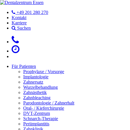
+49 201 280 270
Kontakt
Karriere
Suchen
Für Patienten
Prophylaxe / Vorsorge
Implantologie
Zahnersatz
Wurzelbehandlung
Zahnästhetik
Zahnbleaching
Parodontologie / Zahnerhalt
Oral- / Kieferchirurgie
DVT-Zentrum
Schnarch-Therapie
Periimplantitis
Zahnklinik