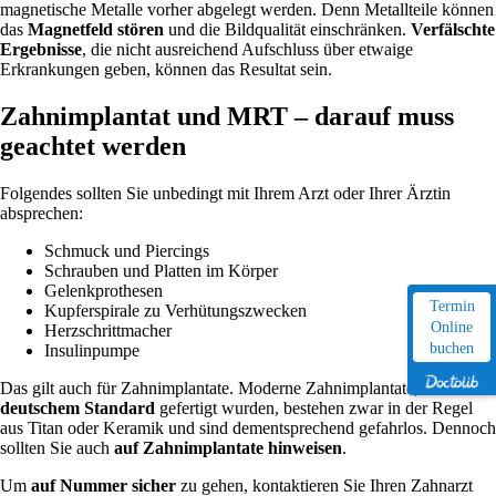
magnetische Metalle vorher abgelegt werden. Denn Metallteile können
das
Magnetfeld stören
und die Bildqualität einschränken.
Verfälschte
Ergebnisse
, die nicht ausreichend Aufschluss über etwaige
Erkrankungen geben, können das Resultat sein.
Zahnimplantat und MRT – darauf muss
geachtet werden
Folgendes sollten Sie unbedingt mit Ihrem Arzt oder Ihrer Ärztin
absprechen:
Schmuck und Piercings
Schrauben und Platten im Körper
Gelenkprothesen
Termin
Kupferspirale zu Verhütungszwecken
Online
Herzschrittmacher
buchen
Insulinpumpe
Das gilt auch für Zahnimplantate. Moderne Zahnimplantate, die
nach
deutschem Standard
gefertigt wurden, bestehen zwar in der Regel
aus Titan oder Keramik und sind dementsprechend gefahrlos. Dennoch
sollten Sie auch
auf Zahnimplantate hinweisen
.
Um
auf Nummer sicher
zu gehen, kontaktieren Sie Ihren Zahnarzt