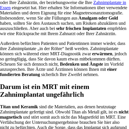
oder Ihre Zahnärztin, der beziehungsweise die Ihre
Zahnimplantate in
Essen
eingesetzt hat. Hier erhalten Sie Informationen über verwendete
Materialien und deren Eignung für eine Magnetresonanztomografie.
Insbesondere, wenn Sie alte Füllungen aus
Amalgam oder Gold
haben, sollten Sie den Austausch suchen, um Risiken abzuklären und
auszuschließen. Aber auch bei
sehr frischen Implantaten
empfehlen
wir eine Rücksprache mit Ihrem Zahnarzt oder Ihrer Zahnärztin.
Außerdem befürchten Patienten und Patientinnen immer wieder, dass
ihre Zahnimplantate „in der Röhre“ heiß werden. Zahnimplantate
können sich während einer MRT-Diagnostik zwar
erwärmen
, jedoch
so geringfügig, dass Sie davon kaum etwas mitbekommen dürften.
Scheuen Sie sich dennoch nicht,
Bedenken und Ängste
im Vorfeld
anzusprechen. Ihre Ärzte und Ärztinnen können Ihnen mit
einer
fundierten Beratung
sicherlich Ihre Zweifel nehmen.
Darum ist ein MRT mit einem
Zahnimplantat ungefährlich
Titan und Keramik
sind die Materialien, aus denen heutzutage
Zahnimplantate gefertigt sind. Obwohl Titan als Metall gilt, ist es
nicht
magnetisch
und stört somit auch nicht das Magnetfeld im MRT. Eine
Verfälschung der Untersuchungsergebnisse brauchen Sie hier also
nicht zu befürchten. Auch die Sorge, dass das Implantat sich aufgrund