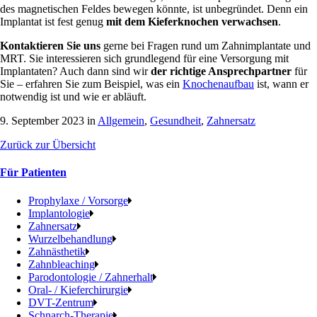
des magnetischen Feldes bewegen könnte, ist unbegründet. Denn ein
Implantat ist fest genug
mit dem Kieferknochen verwachsen
.
Kontaktieren Sie uns
gerne bei Fragen rund um Zahnimplantate und
MRT. Sie interessieren sich grundlegend für eine Versorgung mit
Implantaten? Auch dann sind wir
der richtige Ansprechpartner
für
Sie – erfahren Sie zum Beispiel, was ein
Knochenaufbau
ist, wann er
notwendig ist und wie er abläuft.
9. September 2023 in
Allgemein
,
Gesundheit
,
Zahnersatz
Zurück zur Übersicht
Für Patienten
Prophylaxe / Vorsorge
Implantologie
Zahnersatz
Wurzelbehandlung
Zahnästhetik
Zahnbleaching
Parodontologie / Zahnerhalt
Oral- / Kieferchirurgie
DVT-Zentrum
Schnarch-Therapie