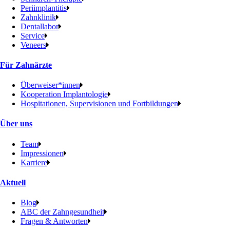
Periimplantitis
Zahnklinik
Dentallabor
Service
Veneers
Für Zahnärzte
Überweiser*innen
Kooperation Implantologie
Hospitationen, Supervisionen und Fortbildungen
Über uns
Team
Impressionen
Karriere
Aktuell
Blog
ABC der Zahngesundheit
Fragen & Antworten