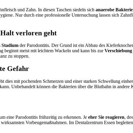
ahnfleisch und Zahn. In diesen Taschen siedeln sich
anaerobe Bakteri
ygiene. Nur durch eine professionelle Untersuchung lassen sich Zahnfl
Halt verloren geht
s Stadium
der Parodontitis. Der Grund ist ein Abbau des Kieferknochen
g beginnt meist mit leichtem Wackeln und kann bis zur
Verschiebung 
anz zu stoppen.
te Gefahr
eht dies mit pochenden Schmerzen und einer starken Schwellung einher
kann. Unbehandelt können die Bakterien über die Blutbahn in andere Kör
m eine Parodontitis frühzeitig zu erkennen. Je
eher Sie reagieren
, de
e wirksamsten Vorbeugemaßnahmen. Im Dentalzentrum Essen begleiten