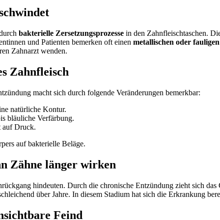
schwindet
 durch
bakterielle Zersetzungsprozesse
in den Zahnfleischtaschen. Di
entinnen und Patienten bemerken oft einen
metallischen oder faulig
Ihren Zahnarzt wenden.
s Zahnfleisch
 Entzündung macht sich durch folgende Veränderungen bemerkbar:
ine natürliche Kontur.
is bläuliche Verfärbung.
 auf Druck.
ers auf bakterielle Beläge.
nn Zähne länger wirken
schrückgang hindeuten. Durch die chronische Entzündung zieht sich d
schleichend über Jahre. In diesem Stadium hat sich die Erkrankung bere
nsichtbare Feind