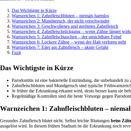
Das Wichtigste in Kürze
Warnzeichen 1: Zahnfleischbluten – niemals harmlos
Warnzeichen 2: Mundgeruch, der nicht verschwindet
Warnzeichen 3: Geschwollenes und gerötetes Zahnfleisch
Warnzeichen 4: Zahnfleischrückgang – wenn Zähne länger wirk
Warnzeichen 5: Zahnfleischtaschen – der unsichtbare Feind
Warnzeichen 6: Lockere Zähne – wenn der Halt verloren geht
Warnzeichen 7: Eiter am Zahnfleisch – akute Gefahr
Fazit
Das Wichtigste in Kürze
Parodontitis ist eine bakterielle Entzündung, die unbehandelt zu
Zahnfleischbluten und Mundgeruch sind typische Frühwarnzeic
Je früher die Erkrankung erkannt wird, desto besser kann sie be
Regelmäßige Kontrollen sind die beste Vorsorge gegen Parodonti
Warnzeichen 1: Zahnfleischbluten – niemal
Gesundes Zahnfleisch blutet nicht. Selbst leichte Blutungen
beim Zäh
ausgelöst wird. In diesem frühen Stadium ist die Erkrankung noch reve