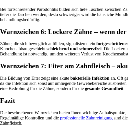
Bei fortschreitender Parodontitis bilden sich tiefe Taschen zwischen Z
tiefer die Taschen werden, desto schwieriger wird die häusliche Mundh
behandlungsbedürftig.
Warnzeichen 6: Lockere Zähne – wenn der 
Zähne, die sich beweglich anfühlen, signalisieren ein
fortgeschrittene
Knochenabbau geschieht
schleichend und schmerzfrei
. Die Lockerun
Behandlung ist notwendig, um den weiteren Verlust von Knochensubst
Warnzeichen 7: Eiter am Zahnfleisch – aku
Die Bildung von Eiter zeigt eine akute
bakterielle Infektion
an. Oft g
da die Infektion sich sonst auf umliegende Gewebebereiche ausbreiten 
eine Bedrohung für die Zähne, sondern für die
gesamte Gesundheit
.
Fazit
Die beschriebenen Warnzeichen bieten Ihnen wichtige Anhaltspunkte, u
Regelmäßige Kontrollen und die
professionelle Zahnreinigung
sind di
Zahnfleisch.