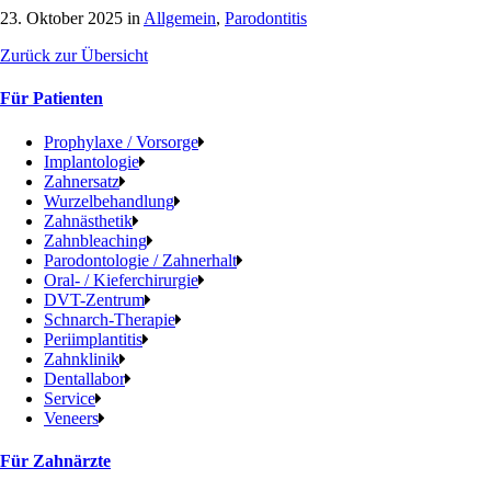
23. Oktober 2025 in
Allgemein
,
Parodontitis
Zurück zur Übersicht
Für Patienten
Prophylaxe / Vorsorge
Implantologie
Zahnersatz
Wurzelbehandlung
Zahnästhetik
Zahnbleaching
Parodontologie / Zahnerhalt
Oral- / Kieferchirurgie
DVT-Zentrum
Schnarch-Therapie
Periimplantitis
Zahnklinik
Dentallabor
Service
Veneers
Für Zahnärzte