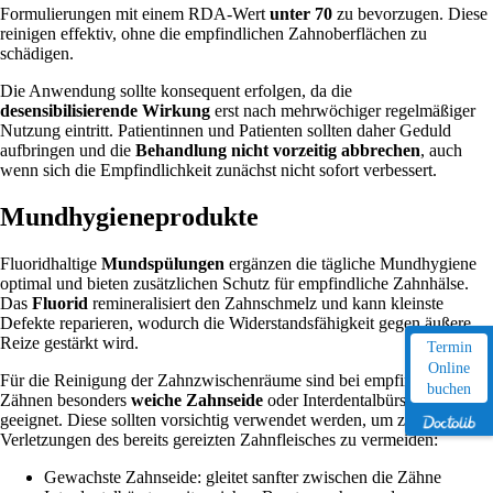
Formulierungen mit einem RDA-Wert
unter 70
zu bevorzugen. Diese
reinigen effektiv, ohne die empfindlichen Zahnoberflächen zu
schädigen.
Die Anwendung sollte konsequent erfolgen, da die
desensibilisierende Wirkung
erst nach mehrwöchiger regelmäßiger
Nutzung eintritt. Patientinnen und Patienten sollten daher Geduld
aufbringen und die
Behandlung nicht vorzeitig abbrechen
, auch
wenn sich die Empfindlichkeit zunächst nicht sofort verbessert.
Mundhygieneprodukte
Fluoridhaltige
Mundspülungen
ergänzen die tägliche Mundhygiene
optimal und bieten zusätzlichen Schutz für empfindliche Zahnhälse.
Das
Fluorid
remineralisiert den Zahnschmelz und kann kleinste
Defekte reparieren, wodurch die Widerstandsfähigkeit gegen äußere
Reize gestärkt wird.
Termin
Online
Für die Reinigung der Zahnzwischenräume sind bei empfindlichen
buchen
Zähnen besonders
weiche Zahnseide
oder Interdentalbürsten
geeignet. Diese sollten vorsichtig verwendet werden, um zusätzliche
Verletzungen des bereits gereizten Zahnfleisches zu vermeiden:
Gewachste Zahnseide: gleitet sanfter zwischen die Zähne