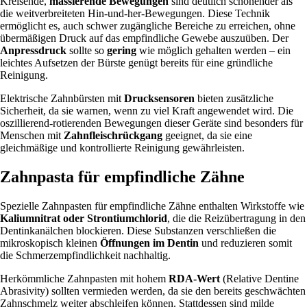
Kreisende,
massierende Bewegungen
sind deutlich schonender als
die weitverbreiteten Hin-und-her-Bewegungen. Diese Technik
ermöglicht es, auch schwer zugängliche Bereiche zu erreichen, ohne
übermäßigen Druck auf das empfindliche Gewebe auszuüben. Der
Anpressdruck
sollte so
gering
wie möglich gehalten werden – ein
leichtes Aufsetzen der Bürste genügt bereits für eine gründliche
Reinigung.
Elektrische Zahnbürsten mit
Drucksensoren
bieten zusätzliche
Sicherheit, da sie warnen, wenn zu viel Kraft angewendet wird. Die
oszillierend-rotierenden Bewegungen dieser Geräte sind besonders für
Menschen mit
Zahnfleischrückgang
geeignet, da sie eine
gleichmäßige und kontrollierte Reinigung gewährleisten.
Zahnpasta für empfindliche Zähne
Spezielle Zahnpasten für empfindliche Zähne enthalten Wirkstoffe wie
Kaliumnitrat oder Strontiumchlorid
, die die Reizübertragung in den
Dentinkanälchen blockieren. Diese Substanzen verschließen die
mikroskopisch kleinen
Öffnungen im Dentin
und reduzieren somit
die Schmerzempfindlichkeit nachhaltig.
Herkömmliche Zahnpasten mit hohem
RDA-Wert
(Relative Dentine
Abrasivity) sollten vermieden werden, da sie den bereits geschwächten
Zahnschmelz weiter abschleifen können. Stattdessen sind milde