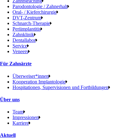
Zahnbleaching
Parodontologie / Zahnerhalt
Oral- / Kieferchirurgie
DVT-Zentrum
Schnarch-Therapie
Periimplantitis
Zahnklinik
Dentallabor
Service
Veneers
Für Zahnärzte
Überweiser*innen
Kooperation Implantologie
Hospitationen, Supervisionen und Fortbildungen
Über uns
Team
Impressionen
Karriere
Aktuell