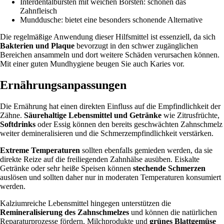
Interdentalbürsten mit weichen Borsten: schonen das
Zahnfleisch
Munddusche: bietet eine besonders schonende Alternative
Die regelmäßige Anwendung dieser Hilfsmittel ist essenziell, da sich
Bakterien und Plaque
bevorzugt in den schwer zugänglichen
Bereichen ansammeln und dort weitere Schäden verursachen können.
Mit einer guten Mundhygiene beugen Sie auch Karies vor.
Ernährungsanpassungen
Die Ernährung hat einen direkten Einfluss auf die Empfindlichkeit der
Zähne.
Säurehaltige Lebensmittel und Getränke
wie Zitrusfrüchte,
Softdrinks
oder Essig können den bereits geschwächten Zahnschmelz
weiter demineralisieren und die Schmerzempfindlichkeit verstärken.
Extreme Temperaturen
sollten ebenfalls gemieden werden, da sie
direkte Reize auf die freiliegenden Zahnhälse ausüben. Eiskalte
Getränke oder sehr heiße Speisen können
stechende Schmerzen
auslösen und sollten daher nur in moderaten Temperaturen konsumiert
werden.
Kalziumreiche Lebensmittel hingegen unterstützen die
Remineralisierung des Zahnschmelzes
und können die natürlichen
Reparaturprozesse fördern. Milchprodukte und
grünes Blattgemüse