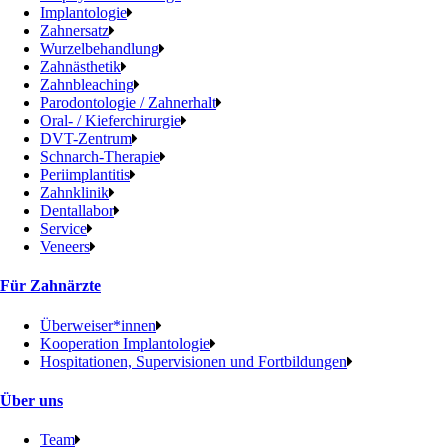
Implantologie
Zahnersatz
Wurzelbehandlung
Zahnästhetik
Zahnbleaching
Parodontologie / Zahnerhalt
Oral- / Kieferchirurgie
DVT-Zentrum
Schnarch-Therapie
Periimplantitis
Zahnklinik
Dentallabor
Service
Veneers
Für Zahnärzte
Überweiser*innen
Kooperation Implantologie
Hospitationen, Supervisionen und Fortbildungen
Über uns
Team