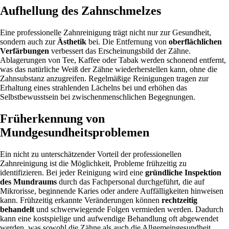
Aufhellung des Zahnschmelzes
Eine professionelle Zahnreinigung trägt nicht nur zur Gesundheit,
sondern auch zur
Ästhetik
bei. Die Entfernung von
oberflächlichen
Verfärbungen
verbessert das Erscheinungsbild der Zähne.
Ablagerungen von Tee, Kaffee oder Tabak werden schonend entfernt,
was das natürliche Weiß der Zähne wiederherstellen kann, ohne die
Zahnsubstanz anzugreifen. Regelmäßige Reinigungen tragen zur
Erhaltung eines strahlenden Lächelns bei und erhöhen das
Selbstbewusstsein bei zwischenmenschlichen Begegnungen.
Früherkennung von
Mundgesundheitsproblemen
Ein nicht zu unterschätzender Vorteil der professionellen
Zahnreinigung ist die Möglichkeit, Probleme frühzeitig zu
identifizieren. Bei jeder Reinigung wird eine
gründliche Inspektion
des Mundraums
durch das Fachpersonal durchgeführt, die auf
Mikrorisse, beginnende Karies oder andere Auffälligkeiten hinweisen
kann. Frühzeitig erkannte Veränderungen können
rechtzeitig
behandelt
und schwerwiegende Folgen vermieden werden. Dadurch
kann eine kostspielige und aufwendige Behandlung oft abgewendet
werden, was sowohl die Zähne als auch die Allgemeingesundheit