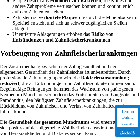
Plaque besteht aus
Millionen von Bakterien
, die Karies und
andere Zahnprobleme verursachen können und kontinuierlich
auf den Zähnen entstehen.
Zahnstein ist
verhärtete Plaque
, die durch die Mineralsalze im
Speichel entsteht und sich an schwer zugänglichen Stellen
ablagert.
Unentfernte Ablagerungen erhöhen das
Risiko von
Entzündungen und Zahnfleischerkrankungen
.
Vorbeugung von Zahnfleischerkrankungen
Der Zusammenhang zwischen der Zahngesundheit und der
allgemeinen Gesundheit des Zahnfleisches ist unbestreitbar. Durch
professionelle Zahnreinigungen wird die
Bakterienansammlung
reduziert
, die zu Entzündungen und Zahnfleischbluten führen kann.
Regelmäßige Reinigungen hemmen das Wachstum von pathogenen
Keimen im Mund und verhindern das Fortschreiten von Gingivitis und
Parodontitis, den häufigsten Zahnfleischerkrankungen, die zur
Rückbildung von Zahnfleisch und Verlust von Zahnhaltegewebe
führen können.
Termin
Online
Die
Gesundheit des gesamten Mundraums
wird unterstützt, was
buchen
sich positiv auf das allgemeine Wohlbefinden auswirkt und das Risiko
von Herzkrankheiten und Diabetes senken kann.