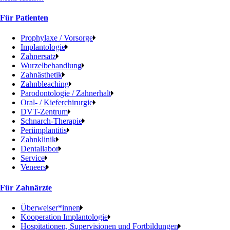
Für Patienten
Prophylaxe / Vorsorge
Implantologie
Zahnersatz
Wurzelbehandlung
Zahnästhetik
Zahnbleaching
Parodontologie / Zahnerhalt
Oral- / Kieferchirurgie
DVT-Zentrum
Schnarch-Therapie
Periimplantitis
Zahnklinik
Dentallabor
Service
Veneers
Für Zahnärzte
Überweiser*innen
Kooperation Implantologie
Hospitationen, Supervisionen und Fortbildungen